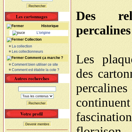
Rechercher
Des rel
Les cartonnages
percaline
Historique
L'origine
Collection
¤
La collection
¤
Les collectionneurs
Les plaqu
Comment ça marche ?
¤
Comment bien utiliser ce site
des carton
¤
Comment est établie la cote ?
Autres recherches
percaline
continue
Rechercher
fascination
Votre profil
Devenir membre
floraiso