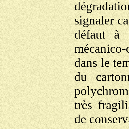
dégradati
signaler c
défaut à 
mécanico-
dans le te
du carto
polychromi
très fragil
de conserv