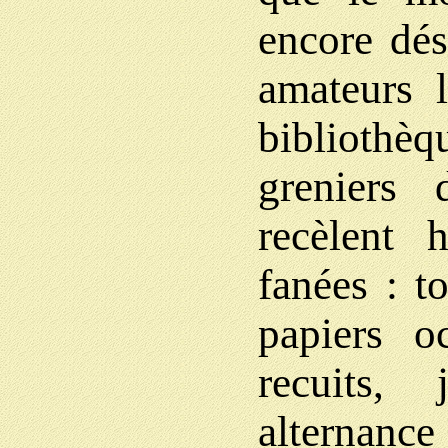
encore dés
amateurs l
bibliothèq
greniers 
recèlent 
fanées : t
papiers o
recuits,
alternance