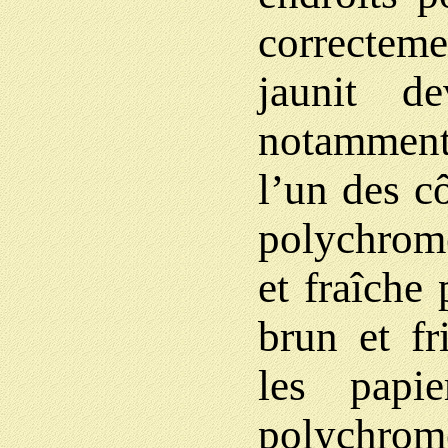
correctem
jaunit de
notamment
l’un des c
polychrome
et fraîche
brun et fr
les papi
polychrome