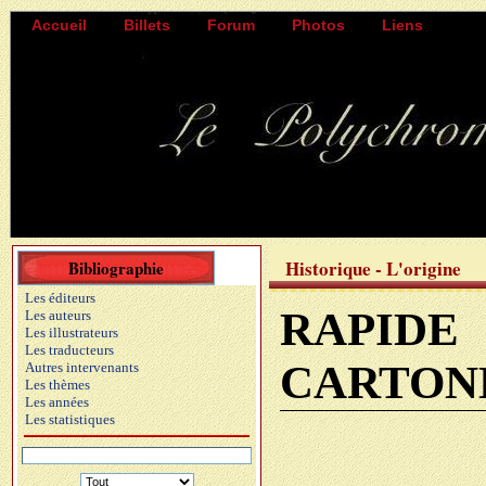
Accueil
Billets
Forum
Photos
Liens
Historique - L'origine
Bibliographie
Les éditeurs
RAPID
Les auteurs
Les illustrateurs
Les traducteurs
CARTON
Autres intervenants
Les thèmes
Les années
Les statistiques