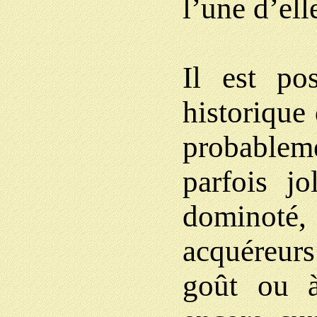
l’une d’ell
Il est po
historique 
probableme
parfois jo
dominot
acquéreurs 
goût ou à