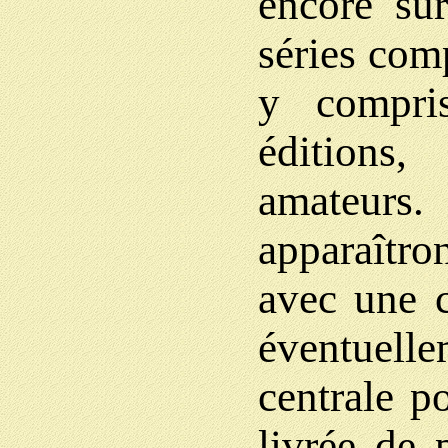
encore sur
séries com
y compri
éditions
amateurs.
apparaîtron
avec une c
éventuelle
centrale p
livrée de 