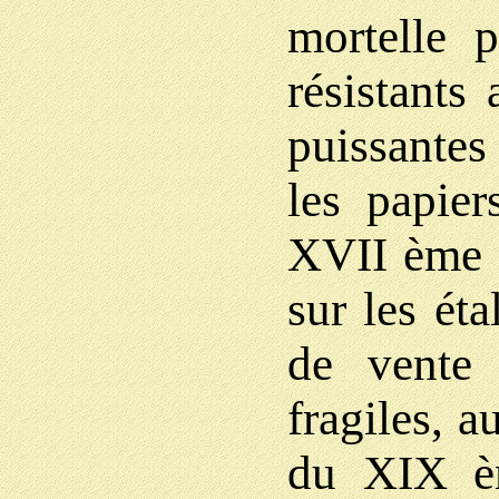
mortelle 
résistants
puissantes
les papie
XVII ème s
sur les éta
de vente 
fragiles, a
du XIX è