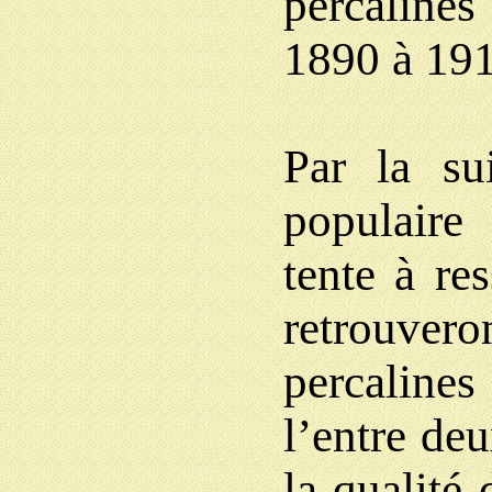
percalines
1890 à 191
Par la sui
populaire 
tente à re
retrouver
percaline
l’entre de
la qualité