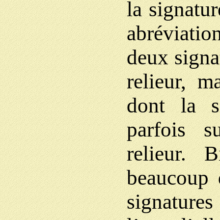
la signatur
abréviatio
deux signat
relieur, m
dont la s
parfois s
relieur. 
beaucoup d
signatures