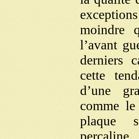
exception
moindre q
l’avant gu
derniers c
cette ten
d’une gr
comme le 
plaque s
percaline.