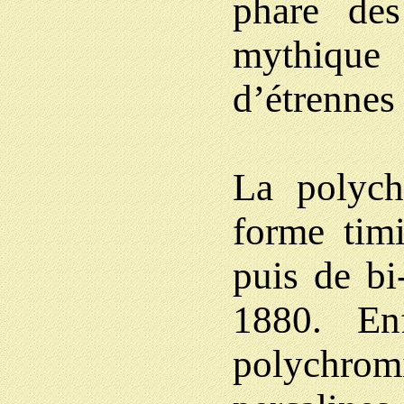
phare des
mythiqu
d’étrennes 
La polychr
forme timi
puis de bi
1880. Enf
polychrom