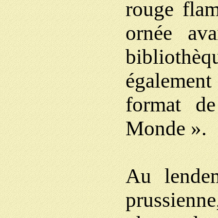
rouge fla
ornée av
bibliothèq
également
format d
Monde ».
Au lendem
prussienne