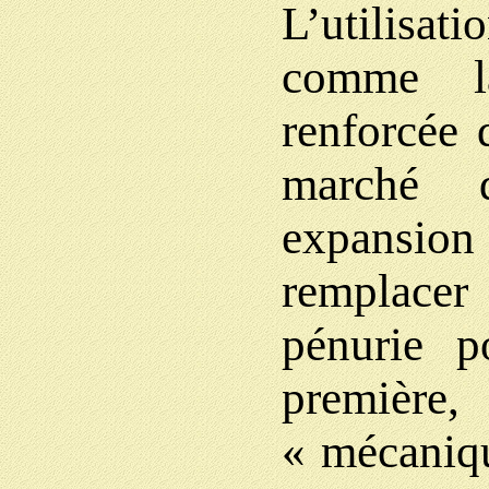
L’utilisat
comme la
renforcée 
marché d
expansion 
remplacer
pénurie po
première
« mécaniqu