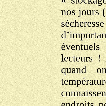
« stockage
nos jours 
sécheress
d’importa
éventuels
lecteurs !
quand on
températur
connaisse
endroits p