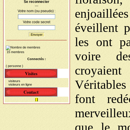
Se reconnecter
---
enjoaillée
Votre nom (ou pseudo) :
Votre code secret
éveillent 
Envoyer
les ont p
voire de
15 membres
Connectés :
croyaient
( personne )
Visites
Véritables
visiteurs
visiteurs en ligne
Contact
font red
[
]
merveilleu
que le mo