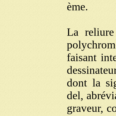
ème.
La reliure
polychrom
faisant int
dessinateur
dont la si
del, abrévi
graveur, c