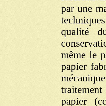
par une ma
techniques
qualité d
conservat
même le pa
papier fab
mécaniq
traiteme
papier (c