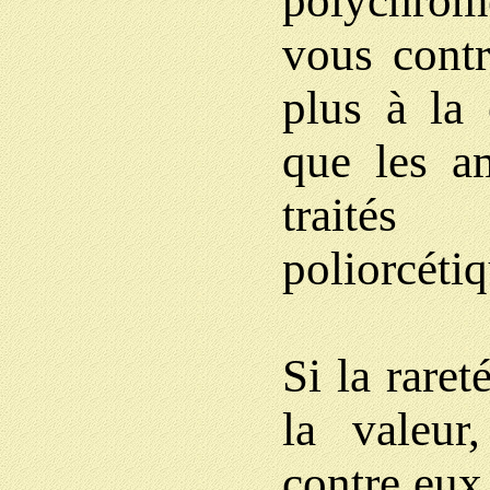
polychrome
vous contr
plus à la 
que les a
traités
poliorcét
Si la rare
la valeu
contre eux